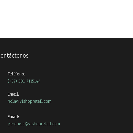
Contáctenos
Teléfono:
(+57) 301-7115144
Email:
hola@vishopretail.com
Email:
gerencia@vishopretail.com