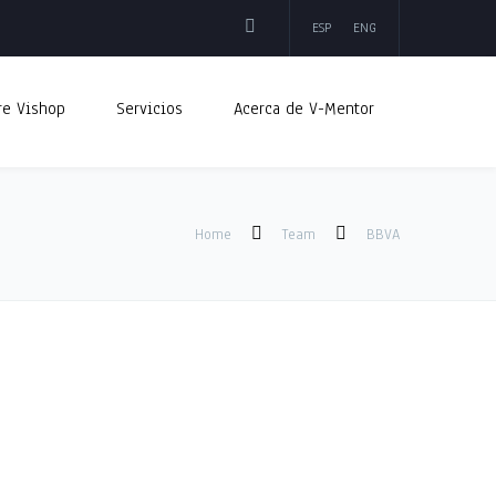
ESP
ENG
re Vishop
Servicios
Acerca de V-Mentor
Home
Team
BBVA