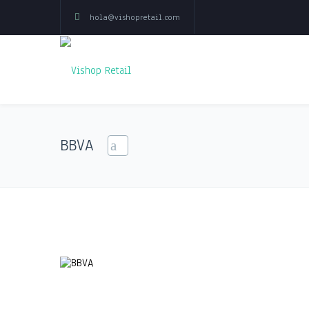
hola@vishopretail.com
BBVA