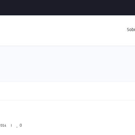
Sob
0
014    
|