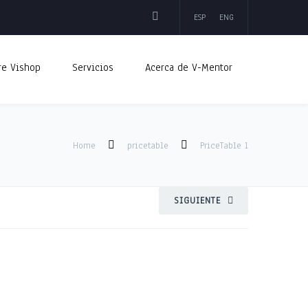
ESP
ENG
re Vishop
Servicios
Acerca de V-Mentor
Home
pricetable
PriceTable 1
SIGUIENTE