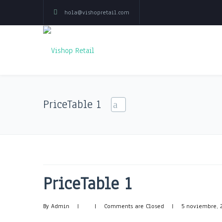
hola@vishopretail.com
PriceTable 1
PriceTable 1
By 
Admin
|
|
Comments are Closed
|
5 noviembre, 2